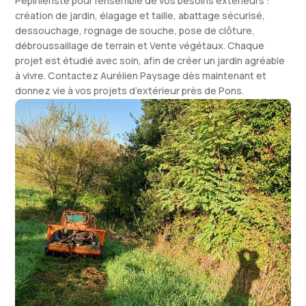
Pépiniériste pour l’ensemble de vos besoins extérieurs :
création de jardin, élagage et taille, abattage sécurisé,
dessouchage, rognage de souche, pose de clôture,
débroussaillage de terrain et Vente végétaux. Chaque
projet est étudié avec soin, afin de créer un jardin agréable
à vivre. Contactez Aurélien Paysage dès maintenant et
donnez vie à vos projets d’extérieur près de Pons.