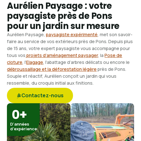
Aurélien Paysage : votre
paysagiste près de Pons
pour un jardin sur mesure
Aurélien Paysage,
paysagiste expérimenté
, met son savoir-
faire au service de vos extérieurs près de Pons. Depuis plus
de 15 ans, votre expert paysagiste vous accompagne pour
tous vos
projets d’aménagement paysager
, la
Pose de
cloture
, l’
Elagage
, l’abattage d’arbres délicats ou encore le
débroussaillage et la déforestation légère
près de Pons.
Souple et réactif, Aurélien conçoit un jardin qui vous
ressemble, du croquis initial aux finitions.
Contactez-nous
0
+
D'années
d'expérience