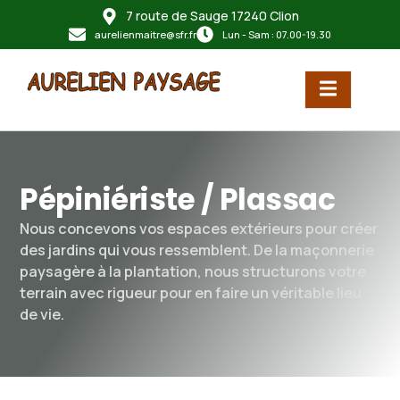
7 route de Sauge 17240 Clion
principal
aurelienmaitre@sfr.fr
Lun - Sam : 07.00-19.30
Pépiniériste / Plassac
Nous concevons vos espaces extérieurs pour créer
des jardins qui vous ressemblent. De la maçonnerie
paysagère à la plantation, nous structurons votre
terrain avec rigueur pour en faire un véritable lieu
de vie.