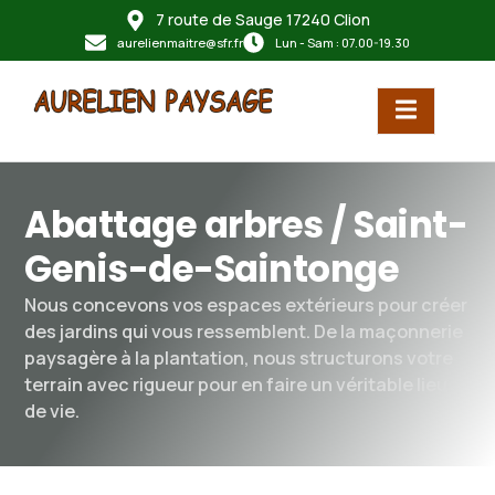
7 route de Sauge 17240 Clion
principal
aurelienmaitre@sfr.fr
Lun - Sam : 07.00-19.30
Abattage arbres / Saint-
Genis-de-Saintonge
Nous concevons vos espaces extérieurs pour créer
des jardins qui vous ressemblent. De la maçonnerie
paysagère à la plantation, nous structurons votre
terrain avec rigueur pour en faire un véritable lieu
de vie.